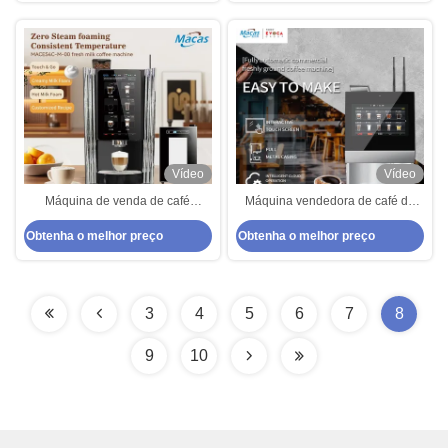
Vídeo
Vídeo
Máquina de venda de café
Máquina vendedora de café de
comercial concebida para operar
mesa de cappuccino-latte com
Obtenha o melhor preço
Obtenha o melhor preço
silenciosamente e eficientemente
função IOT
Ideal para bibliotecas e espaços
de trabalho silenciosos
3
4
5
6
7
8
9
10