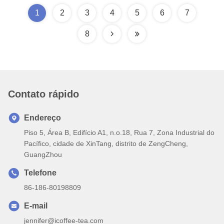
1
2
3
4
5
6
7
8
Contato rápido
Endereço
Piso 5, Área B, Edifício A1, n.o.18, Rua 7, Zona Industrial do
Pacífico, cidade de XinTang, distrito de ZengCheng,
GuangZhou
Telefone
86-186-80198809
E-mail
jennifer@icoffee-tea.com