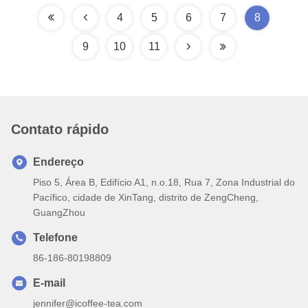
4
5
6
7
8
9
10
11
Contato rápido
Endereço
Piso 5, Área B, Edifício A1, n.o.18, Rua 7, Zona Industrial do
Pacífico, cidade de XinTang, distrito de ZengCheng,
GuangZhou
Telefone
86-186-80198809
E-mail
jennifer@icoffee-tea.com