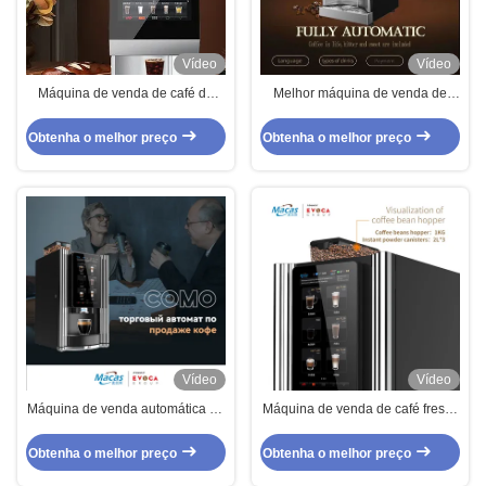
Vídeo
Vídeo
Máquina de venda de café de
Melhor máquina de venda de
feijão para xícara com moedor
café com tela sensível ao toque
embutido
Obtenha o melhor preço
Obtenha o melhor preço
Vídeo
Vídeo
Máquina de venda automática de
Máquina de venda de café fresco
café para escritório
na loja de conveniência
Obtenha o melhor preço
Obtenha o melhor preço