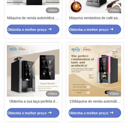
Vídeo
Vídeo
Máquina de venda automática de
Máquina vendedora de café para
café para lojas de conveniência
edifícios de escritórios
Obtenha o melhor preço
Obtenha o melhor preço
Vídeo
Vídeo
Obtenha a sua taça perfeita de
15Máquina de venda automática
cada vez com a máquina de
de café com tela sensível ao
venda de café de feijão para taça
toque de 0,6 polegadas
Obtenha o melhor preço
Obtenha o melhor preço
300 capacidades de taça
Temperatura 90-95C para serviço
operação touch screen
de café de baixa manutenção