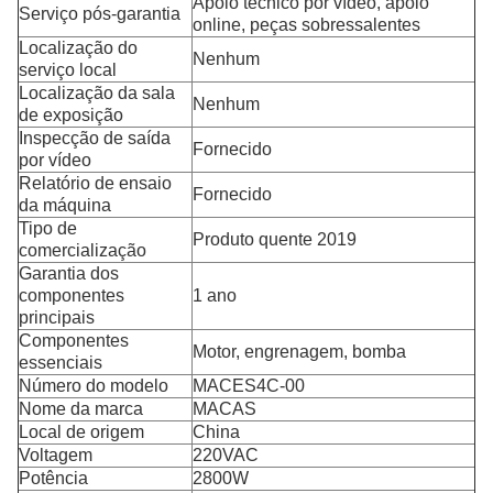
Apoio técnico por vídeo, apoio
Serviço pós-garantia
online, peças sobressalentes
Localização do
Nenhum
serviço local
Localização da sala
Nenhum
de exposição
Inspecção de saída
Fornecido
por vídeo
Relatório de ensaio
Fornecido
da máquina
Tipo de
Produto quente 2019
comercialização
Garantia dos
componentes
1 ano
principais
Componentes
Motor, engrenagem, bomba
essenciais
Número do modelo
MACES4C-00
Nome da marca
MACAS
Local de origem
China
Voltagem
220VAC
Potência
2800W