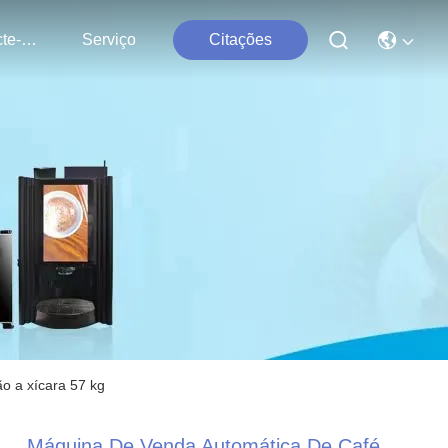
Contacte-Nos
Serviço
Citações
o a xícara 57 kg
Máquina De Venda Automática De Café