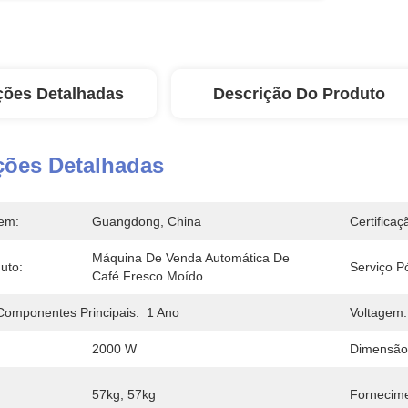
ções Detalhadas
Descrição Do Produto
ções Detalhadas
em:
Guangdong, China
Certificaç
Máquina De Venda Automática De 
uto:
Serviço P
Café Fresco Moído
Componentes Principais:
1 Ano
Voltagem:
2000 W
Dimensão 
57kg, 57kg
Fornecim