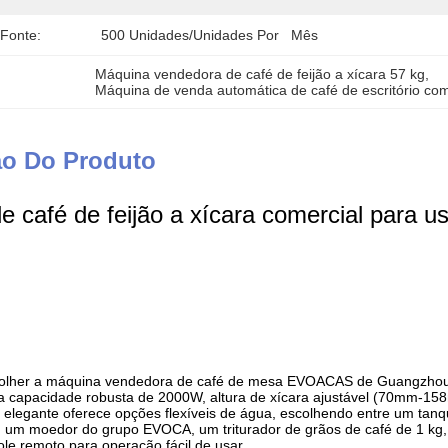
 Fonte:
500 Unidades/unidades Por   Mês
Máquina vendedora de café de feijão a xícara 57 kg
, 
Máquina de venda automática de café de escritório c
ão Do Produto
 café de feijão a xícara comercial para us
olher a máquina vendedora de café de mesa EVOACAS de Guangzhou,
 capacidade robusta de 2000W, altura de xícara ajustável (70mm-
 elegante oferece opções flexíveis de água, escolhendo entre um tan
 um moedor do grupo EVOCA, um triturador de grãos de café de 1 kg,
ole remoto para operação fácil de usar.