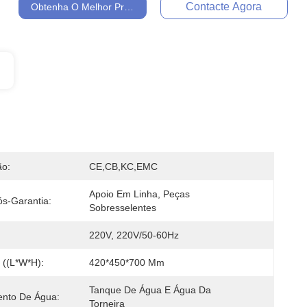
Contacte Agora
Obtenha O Melhor Preço
ão:
CE,CB,KC,EMC
Apoio Em Linha, Peças 
ós-Garantia:
Sobresselentes
220V, 220V/50-60Hz
((L*W*H):
420*450*700 Mm
Tanque De Água E Água Da 
ento De Água:
Torneira