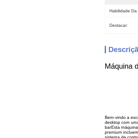
Habilidade Da
Destacar:
Descriç
Máquina de
Bem-vindo a esc
desktop com uma
barEsta máquina
premium incluem
sistema de contr