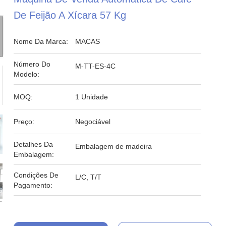
De Feijão A Xícara 57 Kg
Nome Da Marca:
MACAS
Número Do
M-TT-ES-4C
Modelo:
MOQ:
1 Unidade
Preço:
Negociável
Detalhes Da
Embalagem de madeira
Embalagem:
Condições De
L/C, T/T
Pagamento: