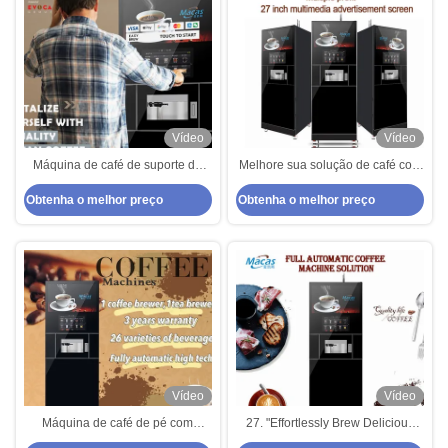
Vídeo
Vídeo
Máquina de café de suporte de
Melhore sua solução de café com
fábrica profissional com moedor
a nossa máquina de café em pé
Obtenha o melhor preço
Obtenha o melhor preço
importado
vendendo máquina de café
Espresso
Vídeo
Vídeo
Máquina de café de pé com
27. "Effortlessly Brew Delicious
moedor importado
Coffee with Our Floor Standing