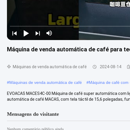
Máquina de venda automática de café para te
Máquinas de venda automática de café
2024-08-14
#
Máquinas de venda automática de café
#
Máquina de café com e
EVOACAS MACES4C-00 Máquina de café super automática com liga
automática de café MACAS, com tela táctil de 15,6 polegadas, funç
Mensagens do visitante
Nenhum comentário público ainda