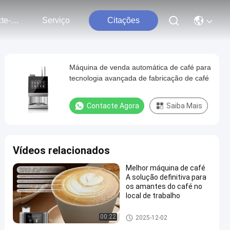
Contacte-Nos
Serviço
Citações
Máquina de venda automática de café para
tecnologia avançada de fabricação de café
Contacte Agora
Saiba Mais
Vídeos relacionados
Melhor máquina de café
A solução definitiva para
os amantes do café no
local de trabalho
Máquinas de venda automátic
00:22
2025-12-02
a de café