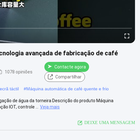
cnologia avançada de fabricação de café
Contacte agora
1078 opiniões
Compartilhar
crã táctil
#
Máquina automática de café quente e frio
ção de água da torneira Descrição do produto Máquina
ão IOT, controle ...
Veja mais
DEIXE UMA MENSAGEM