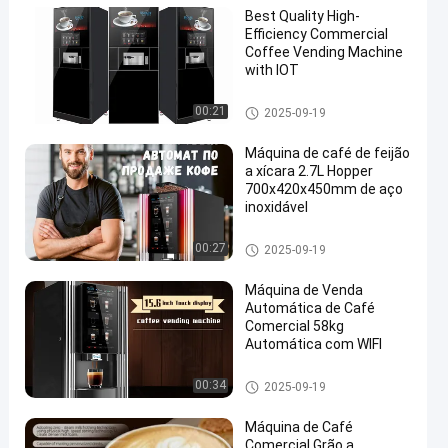
Best Quality High-
Efficiency Commercial
Coffee Vending Machine
with IOT
Máquinas de venda automátic
00:21
2025-09-19
a de café
Máquina de café de feijão
a xícara 2.7L Hopper
700x420x450mm de aço
inoxidável
Máquinas de venda automátic
00:27
2025-09-19
a de café
Máquina de Venda
Automática de Café
Comercial 58kg
Automática com WIFI
Máquinas de venda automátic
00:34
2025-09-19
a de café
Máquina de Café
Comercial Grão a