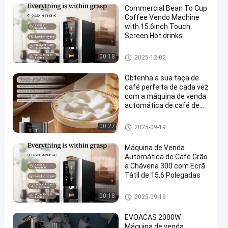
Commercial Bean To Cup
Coffee Vendo Machine
with 15.6inch Touch
Screen Hot drinks
Máquina de venda automática
00:18
2025-12-02
de café de feijão a xícara
Obtenha a sua taça de
café perfeita de cada vez
com a máquina de venda
automática de café de
feijão para taça
Máquina de venda automática
00:27
2025-09-19
de café de feijão a xícara
Máquina de Venda
Automática de Café Grão
a Chávena 300 com Ecrã
Tátil de 15,6 Polegadas
Máquina de venda automática
00:18
2025-09-19
de café de feijão a xícara
EVOACAS 2000W
Máquina de venda