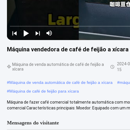
Máquina vendedora de café de feijão a xícara
2024-0
Máquina de venda automática de café de feijão a
xícara
15
#
Máquina de venda automática de café de feijão a xícara
#
máqui
#
Máquina de café de feijão para xícara
Máquina de fazer café comercial totalmente automática com mo
comercial Características principais: Moedor: Equipado com um mo
Mensagens do visitante