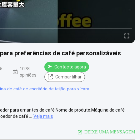
 para preferências de café personalizáveis
Contacte agora
5-
1078
opiniões
Compartilhar
na de café de escritório de feijão para xícara
edor para amantes do café Nome do produto:Máquina de café
edor de café ...
Veja mais
DEIXE UMA MENSAGEM