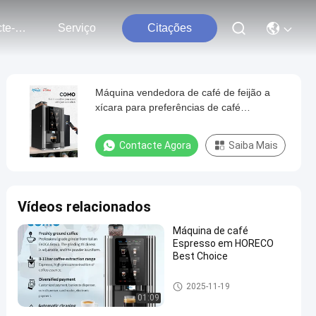
Contacte-Nos
Serviço
Citações
Máquina vendedora de café de feijão a
xícara para preferências de café
personalizáveis
Contacte Agora
Saiba Mais
Vídeos relacionados
Máquina de café
Espresso em HORECO
Best Choice
Máquina de venda automática
2025-11-19
de café de feijão a xícara
01:09