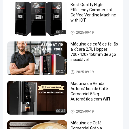
Best Quality High-
Efficiency Commercial
Coffee Vending Machine
with IOT
Máquinas de venda automátic
00:21
2025-09-19
a de café
Máquina de café de feijão
a xícara 2.7L Hopper
700x420x450mm de aço
inoxidável
Máquinas de venda automátic
00:27
2025-09-19
a de café
Máquina de Venda
Automática de Café
Comercial 58kg
Automática com WIFI
Máquinas de venda automátic
00:34
2025-09-19
a de café
Máquina de Café
Comercial Grão a