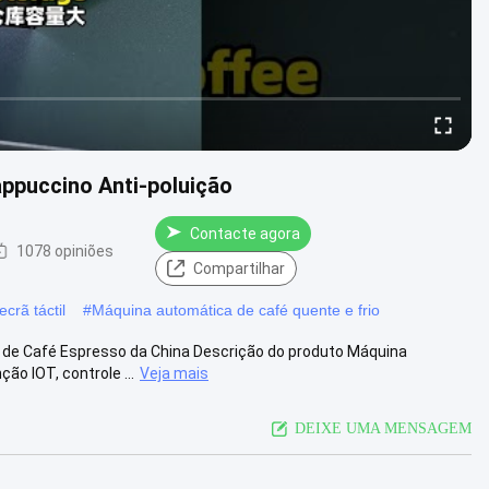
ppuccino Anti-poluição
Contacte agora
1078 opiniões
Compartilhar
crã táctil
#
Máquina automática de café quente e frio
e Café Espresso da China Descrição do produto Máquina
ão IOT, controle ...
Veja mais
DEIXE UMA MENSAGEM