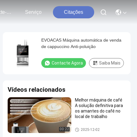
Contacte-Nos
Serviço
Citações
EVOACAS Máquina automática de venda
de cappuccino Anti-poluição
Contacte Agora
Saiba Mais
Vídeos relacionados
Melhor máquina de café
A solução definitiva para
os amantes do café no
local de trabalho
Máquinas de venda automátic
00:22
2025-12-02
a de café