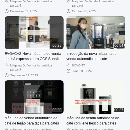
Alta Eficiência
Máquina De Venda Automática
Máquina De Venda Automática
De Café
De Café
December 02, 2025
October 21, 2025
00:29
00:54
EVOACAS Nova máquina de venda
Introdução da nova máquina de
de chá expresso para OCS Scenário
venda automática de café
Máquina automática de venda de
Máquina De Venda Automática
NOVO TT
café
De Café
June 20, 2024
September 02, 2025
00:29
00:27
Máquina de venda automática de
Máquina de venda automática de
café de feijão para taça para cafés
café com leite fresco para cafés
Máquina De Venda Automática
Máquina De Venda Automática