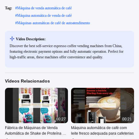
Tag:
#
Máquina de venda automática de café
#
Máquina automática de venda de café
#
Máquinas automáticas de café de autoatendimento
Video Description:
Discover the best self-service espresso coffee vending machines from China,
featuring electronic payment options and fully automatic operation. Perfect for
high-traffic areas, these machines offer convenience and quality.
Vídeos Relacionados
00:27
00:21
Fábrica de Máquinas de Venda
Máquina automática de café com
Automática de Shake de Proteína de
leite fresco adequada para cafeterias