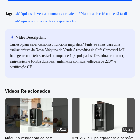
Tag:
#
Máquinas de venda automática de café
#
Máquina de café com ecrã táctil
#
Máquina automática de café quente e frio
Video Description:
Curioso para saber como isso funciona na prática? Junte-se a nós para uma
análise prática da Nova Máquina de Venda Automática de Café Comercial IoT
Inteligente com tela sensível ao toque de 15,6 polegadas. Descubra seu motor,
engrenagem e bomba duráveis, juntamente com sua voltagem de 220V e
certificação CE.
Vídeos Relacionados
00:12
00:22
Máquina vendedora de café
MACAS 15,6 polegadas tela sensível