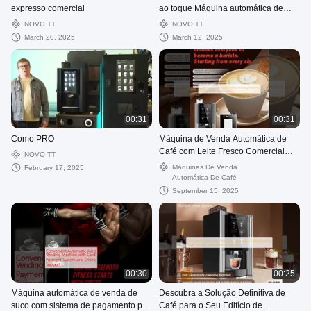
expresso comercial
ao toque Máquina automática de
venda de expresso 220V 50Hz
NOVO TT
NOVO TT
March 20, 2025
March 12, 2025
00:31
00:31
Como PRO
Máquina de Venda Automática de
Café com Leite Fresco Comercial
NOVO TT
com Tela Touchscreen de 15,6
Máquinas De Venda
February 17, 2025
polegadas
Automática De Café
September 15, 2025
00:30
00:25
Máquina automática de venda de
Descubra a Solução Definitiva de
suco com sistema de pagamento por
Café para o Seu Edifício de